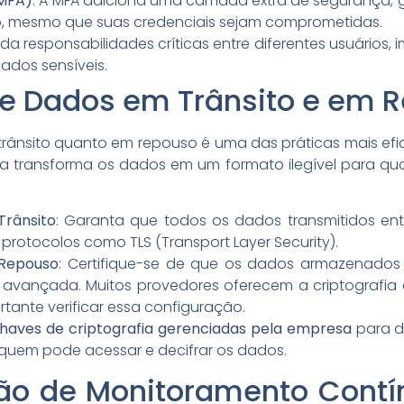
(MFA)
: A MFA adiciona uma camada extra de segurança, 
, mesmo que suas credenciais sejam comprometidas.
vida responsabilidades críticas entre diferentes usuário
dados sensíveis.
 de Dados em Trânsito e em 
rânsito quanto em repouso é uma das práticas mais efi
afia transforma os dados em um formato ilegível para q
Trânsito
: Garanta que todos os dados transmitidos ent
protocolos como TLS (Transport Layer Security).
 Repouso
: Certifique-se de que os dados armazenado
ia avançada. Muitos provedores oferecem a criptogra
tante verificar essa configuração.
haves de criptografia gerenciadas pela empresa
para da
 quem pode acessar e decifrar os dados.
ão de Monitoramento Contín