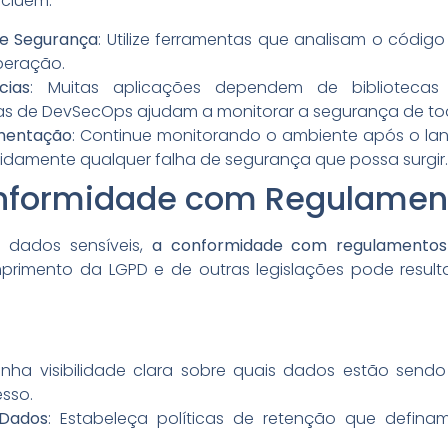
ncluem:
de Segurança
: Utilize ferramentas que analisam o códig
iberação.
cias
: Muitas aplicações dependem de bibliotecas
tas de DevSecOps ajudam a monitorar a segurança de t
mentação
: Continue monitorando o ambiente após o la
pidamente qualquer falha de segurança que possa surgir.
onformidade com Regulamen
 dados sensíveis,
a conformidade com regulamentos
mprimento da LGPD e de outras legislações pode resul
enha visibilidade clara sobre quais dados estão sen
sso.
 Dados
: Estabeleça políticas de retenção que defi