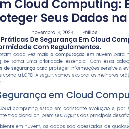
m Cloud Computing: B
roteger Seus Dados n
novembro 14, 2024
Phillipe
 Práticas De Segurança Em Cloud Comp
formidade Com Regulamentos.
dotam cada vez mais
a computação em nuvem
para h
g
se torna uma prioridade essencial. Com essa ado
as de segurança
para proteger informações sensíveis, evi
s
como a LGPD. A seguir, vamos explorar as melhores prát
.
 Segurança em Cloud Compu
oud computing estão em constante evolução e, por i
 tradicional on-premises. Alguns dos principais desafio
biente em nuvem, os dados são acessados de qualquer 