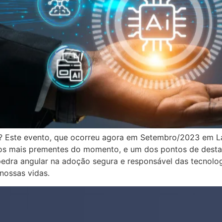
e? Este evento, que ocorreu agora em Setembro/2023 em L
picos mais prementes do momento, e um dos pontos de desta
edra angular na adoção segura e responsável das tecnolo
nossas vidas.