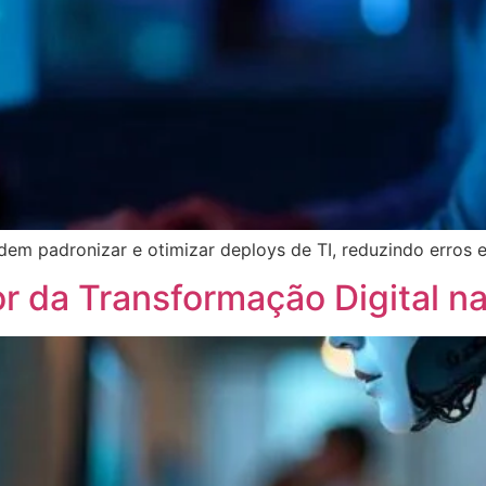
 padronizar e otimizar deploys de TI, reduzindo erros e 
 da Transformação Digital n