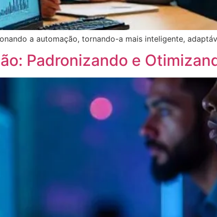
onando a automação, tornando-a mais inteligente, adaptáve
o: Padronizando e Otimizand