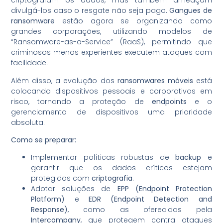
criptografam os dados, mas também ameaçam
divulgá-los caso o resgate não seja pago.
Gangues de
ransomware
estão agora se organizando como
grandes corporações, utilizando modelos de
“Ransomware-as-a-Service” (RaaS), permitindo que
criminosos menos experientes executem ataques com
facilidade.
Além disso, a evolução dos
ransomwares móveis
está
colocando dispositivos pessoais e corporativos em
risco, tornando a proteção de
endpoints
e o
gerenciamento de dispositivos uma prioridade
absoluta.
Como se preparar:
Implementar políticas robustas de
backup
e
garantir que os dados críticos estejam
protegidos com
criptografia
.
Adotar soluções de
EPP (Endpoint Protection
Platform)
e
EDR (Endpoint Detection and
Response)
, como as oferecidas pela
Intercompany
, que protegem contra ataques