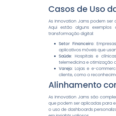
Casos de Uso da
As Innovation Jams podem ser apl
Aqui estão alguns exemplos d
transformação digital:
Setor Financeiro
: Empresas
aplicativos móveis que us
Saúde
: Hospitais e clíni
telemedicina e otimização 
Varejo
: Lojas e e-commer
cliente, como o reconhecim
Alinhamento co
As Innovation Jams são comple
que podem ser aplicadas para en
o uso de dashboards personali
em insights valiosos.