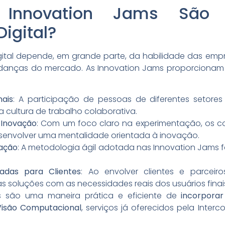
Innovation Jams São E
igital?
ital depende, em grande parte, da habilidade das em
anças do mercado. As Innovation Jams proporcionam 
nais
: A participação de pessoas de diferentes setores 
cultura de trabalho colaborativa.
Inovação
: Com um foco claro na experimentação, os c
esenvolver uma mentalidade orientada à inovação.
vação
: A metodologia ágil adotada nas Innovation Jams f
zadas para Clientes
: Ao envolver clientes e parcei
 soluções com as necessidades reais dos usuários finai
ms são uma maneira prática e eficiente de
incorpora
Visão Computacional
, serviços já oferecidos pela Inte