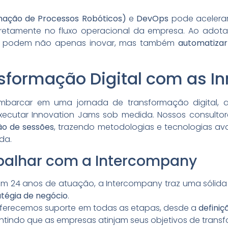
ação de Processos Robóticos)
e
DevOps
pode acelera
diretamente no fluxo operacional da empresa. Ao ad
as podem não apenas inovar, mas também
automatizar
nsformação Digital com as I
barcar em uma jornada de transformação digital, a
executar Innovation Jams sob medida. Nossos consultor
ção de sessões
, trazendo metodologias e tecnologias a
da.
balhar com a Intercompany
om 24 anos de atuação, a Intercompany traz uma sólida
atégia de negócio
.
Oferecemos suporte em todas as etapas, desde a
definiç
antindo que as empresas atinjam seus objetivos de transf