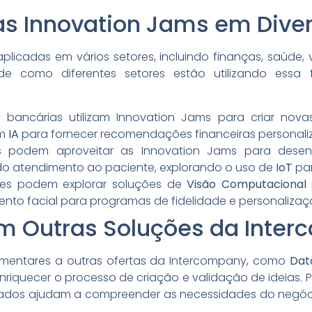
s Innovation Jams em Diver
icadas em vários setores, incluindo finanças, saúde, v
e como diferentes setores estão utilizando essa 
 bancárias utilizam Innovation Jams para criar nova
am
IA
para fornecer recomendações financeiras personali
cas podem aproveitar as Innovation Jams para desen
do atendimento ao paciente, explorando o uso de
IoT
par
ces podem explorar soluções de
Visão Computacional
ento facial para programas de fidelidade e personalizaç
m Outras Soluções da Inte
mentares a outras ofertas da Intercompany, como
Dat
riquecer o processo de criação e validação de ideias. P
zados ajudam a compreender as necessidades do negóc