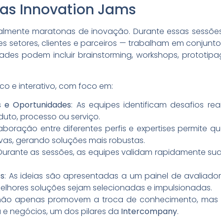
s Innovation Jams
almente maratonas de inovação. Durante essas sessõe
tes setores, clientes e parceiros — trabalham em conjun
idades podem incluir brainstorming, workshops, prototi
co e interativo, com foco em:
s e Oportunidades
: As equipes identificam desafios re
duto, processo ou serviço.
laboração entre diferentes perfis e expertises permite q
tivas, gerando soluções mais robustas.
 Durante as sessões, as equipes validam rapidamente suas
os
: As ideias são apresentadas a um painel de avaliador
melhores soluções sejam selecionadas e impulsionadas.
não apenas promovem a troca de conhecimento, mas
 e negócios, um dos pilares da
Intercompany
.