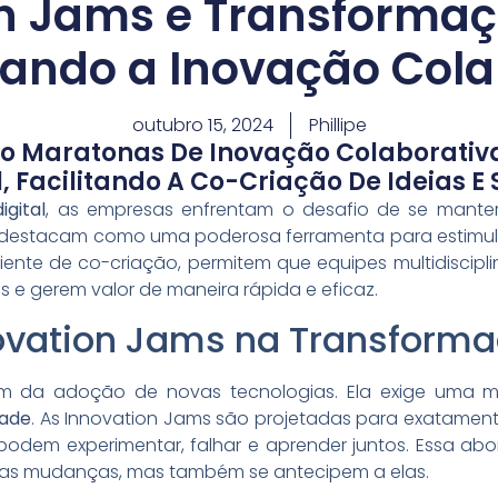
n Jams e Transformaçã
ando a Inovação Cola
outubro 15, 2024
Phillipe
ão Maratonas De Inovação Colaborati
 Facilitando A Co-Criação De Ideias E
gital
, as empresas enfrentam o desafio de se manter
destacam como uma poderosa ferramenta para estimul
ente de co-criação, permitem que equipes multidisciplin
e gerem valor de maneira rápida e eficaz.
ovation Jams na Transformaç
lém da adoção de novas tecnologias. Ela exige uma m
dade
. As Innovation Jams são projetadas para exatament
podem experimentar, falhar e aprender juntos. Essa ab
s mudanças, mas também se antecipem a elas.