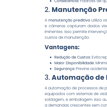
Consistência:
Padrões de qu
2.
Manutenção Pre
A
manutenção preditiva
utiliza 
e câmeras capturam dados visu
iminentes. Isso permite interven
custos de manutenção.
Vantagens:
Redução de Custos:
Evita re
Maior Disponibilidade:
Minimi
Segurança:
Previne acident
3.
Automação de 
A automação de processos de p
equipados com sistemas de vis
soldagem, e embalagem. Isso a
a demandas crescentes sem com